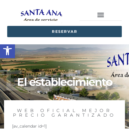
RESERVAR
Abrir barra de herramientas
Estable
El establecimiento
WEB OFICIAL MEJOR
PRECIO GARANTIZADO
[av_calendar id=1]